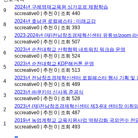
2024년 구례영재교육원 싱가포르 체험학습
9
sccreative0
|
추천 0
|
조회 440
2024년 호남권 로컬페스타 : 미래교감
8
sccreative0
|
추천 0
|
조회 393
2023-2024년 (재)전남창조경제혁신센터 유튜브/zoom 
7
sccreative0
|
추천 0
|
조회 507
2023년 순천대학교 산학협력 네트워킹 워크숍 운영
6
sccreative0
|
추천 0
|
조회 524
2023년 순천대학교 KDP해커톤 운영
5
sccreative0
|
추천 0
|
조회 513
2023년 전남창조경제혁신센터 로컬페스타 행사 기획 및
4
sccreative0
|
추천 0
|
조회 489
2023년 ㈜쿠키아 신사옥 준공식
3
sccreative0
|
추천 0
|
조회 528
2023년 (재)전남창조경제혁신센터 제3,4대 센터장 이취
2
sccreative0
|
추천 0
|
조회 487
2019년 농업계학교 교육지원사업 역량강화 국외연수 전
1
sccreative0
|
추천 0
|
조회 493