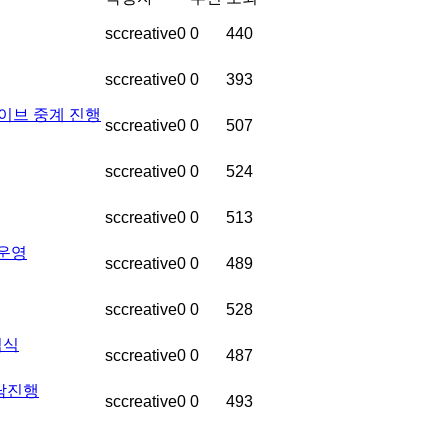
sccreative0
0
440
sccreative0
0
393
라이브 중계 진행
sccreative0
0
507
sccreative0
0
524
sccreative0
0
513
 운영
sccreative0
0
489
sccreative0
0
528
임식
sccreative0
0
487
담진행
sccreative0
0
493