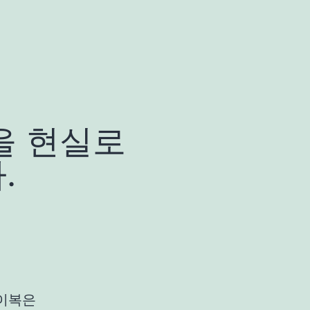
을 현실로
.
이복은